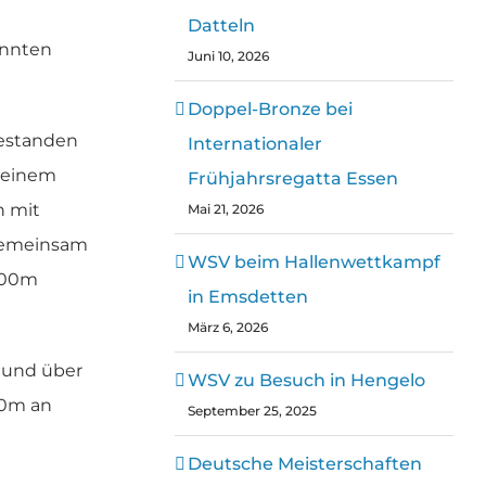
Datteln
onnten
Juni 10, 2026
Doppel-Bronze bei
bestanden
Internationaler
 einem
Frühjahrsregatta Essen
h mit
Mai 21, 2026
gemeinsam
WSV beim Hallenwettkampf
 200m
in Emsdetten
März 6, 2026
l und über
WSV zu Besuch in Hengelo
00m an
September 25, 2025
Deutsche Meisterschaften