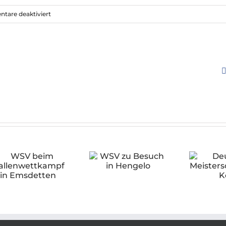
für
are deaktiviert
Erfolgreiches
Wochenende
für
den
WSV
in
Lünen
WSV zu Besuch in
Deutsche
Hengelo
Meisterschaften
in Köln