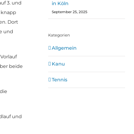
uf 3. und
in Köln
September 25, 2025
r knapp
en. Dort
le und
Kategorien
Allgemein
Vorlauf
Kanu
ber beide
Tennis
die
ndlauf und