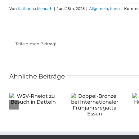
Von
Katharina Menrath
|
Juni 25th, 2025
|
Allgemein
,
Kanu
|
Komment
Teile diesen Beitrag!
Ähnliche Beiträge
Doppel-Bronze
u
WSV beim
bei
ln
Hallenwettkampf
Internationaler
in Emsdetten
Frühjahrsregatta
Essen