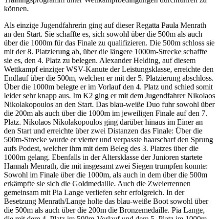
können.
Als einzige Jugendfahrerin ging auf dieser Regatta Paula Menrath
an den Start. Sie schaffte es, sich sowohl über die 500m als auch
über die 1000m für das Finale zu qualifizieren. Die 500m schloss sie
mit der 8. Platzierung ab, über die längere 1000m-Strecke schaffte
sie es, den 4. Platz zu belegen. Alexander Helding, auf diesem
Wettkampf einziger WSV-Kanute der Leistungsklasse, erreichte den
Endlauf über die 500m, welchen er mit der 5. Platzierung abschloss.
Über die 1000m belegte er im Vorlauf den 4. Platz und schied somit
leider sehr knapp aus. Im K2 ging er mit dem Jugendfahrer Nikolaos
Nikolakopoulos an den Start. Das blau-weiße Duo fuhr sowohl über
die 200m als auch über die 1000m im jeweiligen Finale auf den 7.
Platz. Nikolaos Nikolakopoulos ging darüber hinaus im Einer an
den Start und erreichte über zwei Distanzen das Finale: Über die
500m-Strecke wurde er vierter und verpasste haarscharf den Sprung
aufs Podest, welcher ihm mit dem Beleg des 3. Platzes über die
1000m gelang. Ebenfalls in der Altersklasse der Junioren startete
Hannah Menrath, die mit insgesamt zwei Siegen trumpfen konnte:
Sowohl im Finale über die 1000m, als auch in dem über die 500m
erkämpfte sie sich die Goldmedaille. Auch die Zweierrennen
gemeinsam mit Pia Lange verliefen sehr erfolgreich. In der
Besetzung Menrath/Lange holte das blau-weiße Boot sowohl über
die 500m als auch über die 200m die Bronzemedaille. Pia Lange,
die mit dem 4. Platz im 500m-Vorlauf und dem 5. Platz im 1000m-