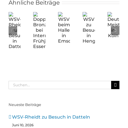
Ähnliche Beiträge
WSV-
Doppel-
WSV
WSV
Deutsche
Rheidt
Bronze
beim
zu
Meisterschafte
zu
bei
Hallenwettkampf
Besuch
in
Besuch
Internationaler
in
in
Köln
in
Frühjahrsregatta
Emsdetten
Hengelo
Datteln
Essen
Suche
nach:
Neueste Beiträge
WSV-Rheidt zu Besuch in Datteln
Juni 10, 2026