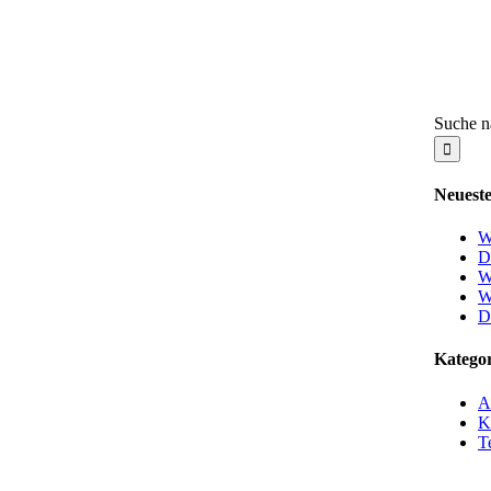
Suche n
Neueste
W
D
W
W
D
Katego
A
K
T