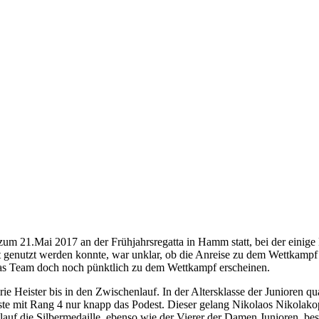
21.Mai 2017 an der Frühjahrsregatta in Hamm statt, bei der einige 
t genutzt werden konnte, war unklar, ob die Anreise zu dem Wettkampf
as Team doch noch pünktlich zu dem Wettkampf erscheinen.
Heister bis in den Zwischenlauf. In der Altersklasse der Junioren qual
ste mit Rang 4 nur knapp das Podest. Dieser gelang Nikolaos Nikolakop
auf die Silbermedaille, ebenso wie der Vierer der Damen Junioren, be