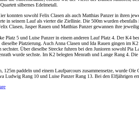
artett silbernes Edelmetall.
Hier konnten sowohl Felix Clasen als auch Matthias Panzer in ihren jew
 in seinem Lauf als vierter die Ziellinie. Die 500m wurden ebenfalls in
lix Clasen, Jasper Rauen und Matthias Panzer gewannen ihre jeweilige
ke Platz 5 und Luise Panzer in einem anderen Lauf Platz 4. Der K4 b
dieselbe Platzierung. Auch Anna Clasen und Ida Rauen gingen im K2 a
m sechster. Über dieselbe Strecke fuhren bei den Junioren sowohl Pia
enrath wurde sechste. Im K2 belegten Menrath und Lange Rang 4. Die
n, 125m paddeln und einem Laufparcours zusammensetze, wurde Ole Chri
a Ludwig Rang 10 und Luise Panzer Rang 13. Bei den Elfjährigen erre
are