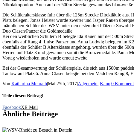
Nikolakopoulou. Auch auf der 500m Strecke gewann das blau-weiße Qu
Die Schüleraltersklasse fuhr über die 125m Strecke Direktläufe aus. 
Platz belegen. Jonas Heister wurde zweiter und Jasper Rauen überquerte
männlichen Schüler des WSV unter den ersten drei Plätzen: Sowohl Fe
Duo Clasen/Panzer die Goldmedaille.
Bei den weiblichen Schülern B belegte Ida Rauen auf der 500m Strec
ebenfalls auf Rang 4. Luise Panzer und Anna Ludwig belegten im K2 
ebenfalls der Schüler B Altersklasse angehörig, wurden über die 500
Herren auf Platz 3 und gewannen somit die Bronzemedaille. Paula M
Vortag wiederholen und wurde erneut zweite.
Bei der Gesamtwertung der Schülerspiele, die sich aus 1500m paddel
Tantow auf Platz 6. Anna Clasen belegte bei den Mädchen Rang 8, Ev
Von
Katharina Menrath
|
Mai 25th, 2017
|
Allgemein
,
Kanu
|
0 Komment
Teile diesen Beitrag!
Facebook
X
E-Mail
Ähnliche Beiträge