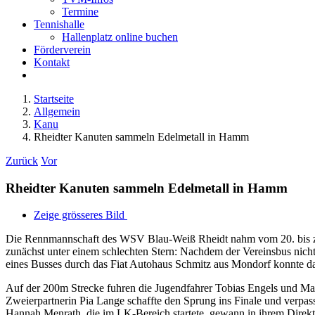
Termine
Tennishalle
Hallenplatz online buchen
Förderverein
Kontakt
Startseite
Allgemein
Kanu
Rheidter Kanuten sammeln Edelmetall in Hamm
Zurück
Vor
Rheidter Kanuten sammeln Edelmetall in Hamm
Zeige grösseres Bild
Die Rennmannschaft des WSV Blau-Weiß Rheidt nahm vom 20. bis zum 
zunächst unter einem schlechten Stern: Nachdem der Vereinsbus nich
eines Busses durch das Fiat Autohaus Schmitz aus Mondorf konnte d
Auf der 200m Strecke fuhren die Jugendfahrer Tobias Engels und Marie 
Zweierpartnerin Pia Lange schaffte den Sprung ins Finale und verpas
Hannah Menrath, die im LK-Bereich startete, gewann in ihrem Direktl