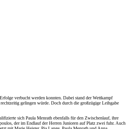
Erfolge verbucht werden konnten. Dabei stand der Wettkampf
 rechtzeitig gelingen würde. Doch durch die großzügige Leihgabe
ifizierte sich Paula Menrath ebenfalls für den Zwischenlauf, ihre
oulos, der im Endlauf der Herren Junioren auf Platz zwei fuhr. Auch
setzt mit Marie Heister, Pia Lange, Paula Menrath und Anna