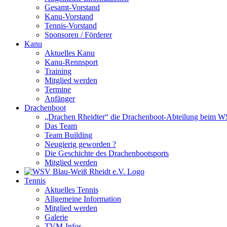
Gesamt-Vorstand
Kanu-Vorstand
Tennis-Vorstand
Sponsoren / Förderer
Kanu
Aktuelles Kanu
Kanu-Rennsport
Training
Mitglied werden
Termine
Anfänger
Drachenboot
„Drachen Rheidter“ die Drachenboot-Abteilung beim 
Das Team
Team Building
Neugierig geworden ?
Die Geschichte des Drachenbootsports
Mitglied werden
Tennis
Aktuelles Tennis
Allgemeine Information
Mitglied werden
Galerie
TVM-Infos