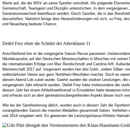
Werte auf, die der WSV an seine Sportler vermittelt. Als
prägende Elemente 
Gemeinschaft, Teamgeist und Disziplin unterstrichen. In dem vergangenen J
Generationswechsel beeinflusst worden: Durch Sportler, die in das Berufsl
dazustießen. Natürlich bringe dies Herausforderungen mit sich, so Frey, d
und Neuanfang bedeute Chance.
Detlef Frey ehrte die Schüler der Altersklasse 11
Anschließend lies er die vergangene Saison Revue passieren: Insbesondere 
Nikolakopoulos auf den Deutschen Meisterschaften in München mit seine
die internationalen Erfolge von Max Rendschmidt und Caroline Arft. Außerd
Meisterschaft 2017 auf: Insgesamt wurden hier drei Gold-, sieben Silber
siebtstärksten Verein aus ganz Nordrhein-Westfalen machte. Doch es waren 
diesem Abend Lob zuteil wurde. Geehrt wurden die starken Leistungen, die 
vergangenen Jahr erbracht wurden. Detlef Frey lobte insbesondere die sta
diesem Jahr bei einem Athletikwettkampf in Emsdetten hatte beweisen kö
und erfreute sich an dem generationsübergreifenden Aspekt dieser noch ve
Wie bei der Sportlerehrung üblich, wurden auch in diesem Jahr die Sportlerin
vorangehenden Saison die meisten Medaillen gesammelt hatten. Verliehen 
seit 2014 vergeben wird. Es gewannen die Leistungsklasse-Athletin Hannah