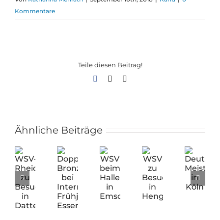
Kommentare
Teile diesen Beitrag!
Facebook
X
E-
Mail
Ähnliche Beiträge
WSV-
Doppel-
WSV
WSV
Deutsche
Rheidt
Bronze
beim
zu
Meisterschafte
zu
bei
Hallenwettkampf
Besuch
in
Besuch
Internationaler
in
in
Köln