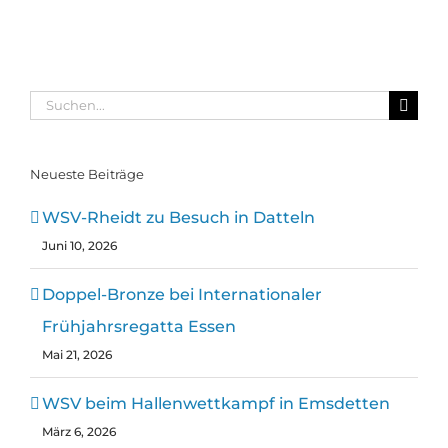
in
Frühjahrsregatta
Emsdetten
Hengelo
Datteln
Essen
Suche
nach:
Neueste Beiträge
WSV-Rheidt zu Besuch in Datteln
Juni 10, 2026
Doppel-Bronze bei Internationaler
Frühjahrsregatta Essen
Mai 21, 2026
WSV beim Hallenwettkampf in Emsdetten
März 6, 2026