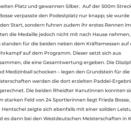
weiten Platz und gewannen Silber. Auf der 500m Strec
Bosse verpasste den Podestplatz nur knapp; sie wurde 
n den Start, sondern fuhren zudem ihr erstes Rennen im
nten die Medaille jedoch nicht mit nach Hause nehmen, 
us standen für die beiden neben dem Kräftemessen au
hrkampf auf dem Programm. Dieser setzt sich aus
ammen, die eine Gesamtwertung ergeben. Die Diszipl
d Medizinball schocken – legen den Grundstein für di
terschaften werden die dort erzielten Paddel-Ergebni
rechnet. Die beiden Rheidter Kanutinnen konnten si
starken Feld von 24 Sportlerinnen liegt Frieda Bosse,
 Hentschel zeigte sich ebenfalls mit einer soliden Leis
wird es dann bei den Westdeutschen Meisterschaften in 