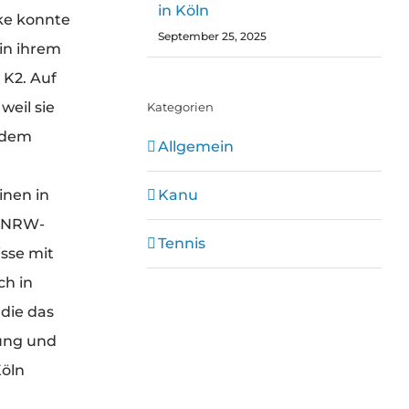
in Köln
ke konnte
September 25, 2025
in ihrem
 K2. Auf
weil sie
Kategorien
f dem
Allgemein
Kanu
inen in
e NRW-
Tennis
sse mit
ch in
 die das
tung und
Köln