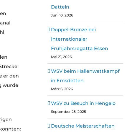
Datteln
hen
Juni 10, 2026
anal
Doppel-Bronze bei
hl
Internationaler
Frühjahrsregatta Essen
 den
Mai 21, 2026
Strecke
WSV beim Hallenwettkampf
e er den
in Emsdetten
ng wurde
März 6, 2026
WSV zu Besuch in Hengelo
September 25, 2025
rigen
Deutsche Meisterschaften
 konnten: