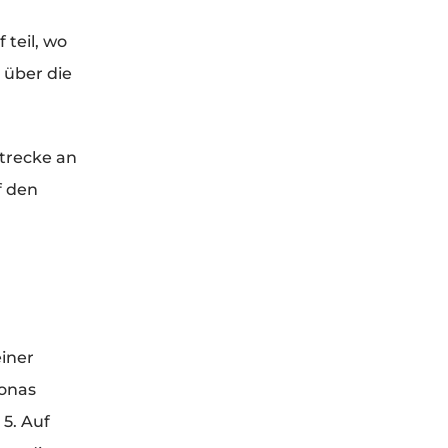
teil, wo
 über die
strecke an
f den
einer
Jonas
 5. Auf