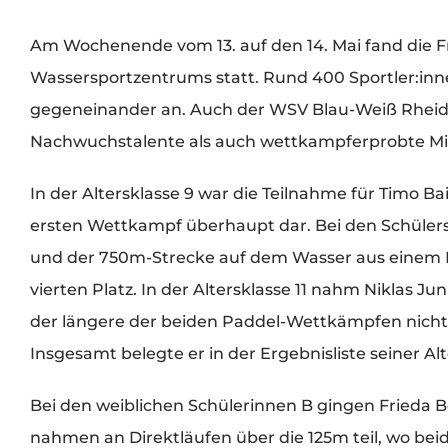
Zeige
Am Wochenende vom 13. auf den 14. Mai fand die 
grösseres
Wassersportzentrums statt. Rund 400 Sportler:in
Bild
gegeneinander an. Auch der WSV Blau-Weiß Rheidt
Nachwuchstalente als auch wettkampferprobte Mit
In der Altersklasse 9 war die Teilnahme für Timo Ba
ersten Wettkampf überhaupt dar. Bei den Schüler
und der 750m-Strecke auf dem Wasser aus einem
vierten Platz. In der Altersklasse 11 nahm Niklas J
der längere der beiden Paddel-Wettkämpfen nicht
Insgesamt belegte er in der Ergebnisliste seiner Al
Bei den weiblichen Schülerinnen B gingen Frieda B
nahmen an Direktläufen über die 125m teil, wo bei