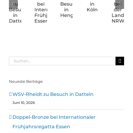
WSV-
Doppel-
WSV
Deutsche
Doppel-
Rheidt
Bronze
zu
Meisterschaften
Gold
zu
bei
Besuch
in
bei
Besuch
Internationaler
in
Köln
der
in
Frühjahrsregatta
Hengelo
Landesmeisters
Datteln
Essen
NRW
Suche
nach:
Neueste Beiträge
WSV-Rheidt zu Besuch in Datteln
Juni 10, 2026
Doppel-Bronze bei Internationaler
Frühjahrsregatta Essen