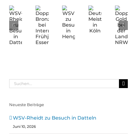
WSV-
Doppel-
WSV
Deutsche
Doppel-
Rheidt
Bronze
zu
Meisterschaften
Gold
zu
bei
Besuch
in
bei
Besuch
Internationaler
in
Köln
der
in
Frühjahrsregatta
Hengelo
Landesmeisters
Datteln
Essen
NRW
Suche
nach:
Neueste Beiträge
WSV-Rheidt zu Besuch in Datteln
Juni 10, 2026