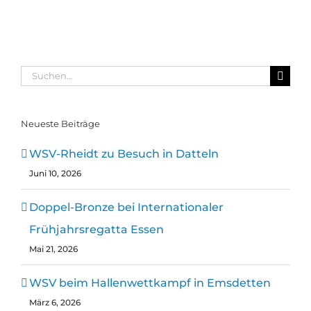
in
Frühjahrsregatta
Emsdetten
Hengelo
Datteln
Essen
Suche
nach:
Neueste Beiträge
WSV-Rheidt zu Besuch in Datteln
Juni 10, 2026
Doppel-Bronze bei Internationaler
Frühjahrsregatta Essen
Mai 21, 2026
WSV beim Hallenwettkampf in Emsdetten
März 6, 2026