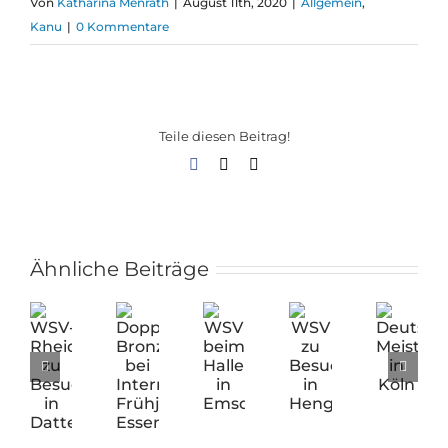
Von
Katharina Menrath
|
August 11th, 2020
|
Allgemein
,
Kanu
|
0 Kommentare
Teile diesen Beitrag!
Facebook
X
E-
Mail
Ähnliche Beiträge
WSV-
Doppel-
WSV
WSV
Deutsche
Rheidt
Bronze
beim
zu
Meisterschafte
zu
bei
Hallenwettkampf
Besuch
in
Besuch
Internationaler
in
in
Köln