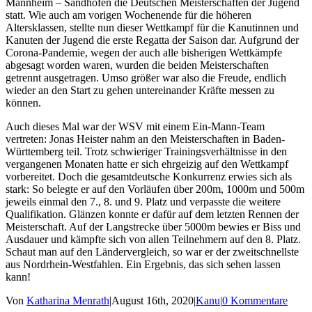
Mannheim – Sandhofen die Deutschen Meisterschaften der Jugend
statt. Wie auch am vorigen Wochenende für die höheren
Altersklassen, stellte nun dieser Wettkampf für die Kanutinnen und
Kanuten der Jugend die erste Regatta der Saison dar. Aufgrund der
Corona-Pandemie, wegen der auch alle bisherigen Wettkämpfe
abgesagt worden waren, wurden die beiden Meisterschaften
getrennt ausgetragen. Umso größer war also die Freude, endlich
wieder an den Start zu gehen untereinander Kräfte messen zu
können.
Auch dieses Mal war der WSV mit einem Ein-Mann-Team
vertreten: Jonas Heister nahm an den Meisterschaften in Baden-
Württemberg teil. Trotz schwieriger Trainingsverhältnisse in den
vergangenen Monaten hatte er sich ehrgeizig auf den Wettkampf
vorbereitet. Doch die gesamtdeutsche Konkurrenz erwies sich als
stark: So belegte er auf den Vorläufen über 200m, 1000m und 500m
jeweils einmal den 7., 8. und 9. Platz und verpasste die weitere
Qualifikation. Glänzen konnte er dafür auf dem letzten Rennen der
Meisterschaft. Auf der Langstrecke über 5000m bewies er Biss und
Ausdauer und kämpfte sich von allen Teilnehmern auf den 8. Platz.
Schaut man auf den Ländervergleich, so war er der zweitschnellste
aus Nordrhein-Westfahlen. Ein Ergebnis, das sich sehen lassen
kann!
Von
Katharina Menrath
|
August 16th, 2020
|
Kanu
|
0 Kommentare