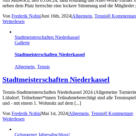
Am Mittwoch, den 05.06.24, fand erstmalig das After-Work-Turnier sta
neben dem Platz herrschte eine lockere Stimmung und die Mitglieder 
Von
Frederik Nobis
|
Juni 16th, 2024
|
Allgemein
,
Tennis
|
0 Kommentar
Weiterlesen
Stadtmeisterschaften Niederkassel
Gallerie
Stadtmeisterschaften Niederkassel
Allgemein
,
Tennis
Stadtmeisterschaften Niederkassel
Tennis-Stadtmeisterschaften Niederkassel 2024 (Allgemeine Turnierin
Lülsdorf. Teilnehmer*innen Teilnahmeberechtigt sind alle Tennisspie
und - mit einem 1. Wohnsitz auf dem [...]
Von
Frederik Nobis
|
Mai 1st, 2024
|
Allgemein
,
Tennis
|
0 Kommentare
Weiterlesen
Gelungener Jahresabschluss!