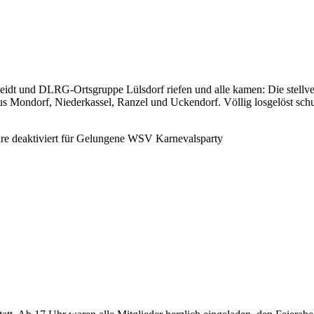
idt und DLRG-Ortsgruppe Lülsdorf riefen und alle kamen: Die stellver
us Mondorf, Niederkassel, Ranzel und Uckendorf. Völlig losgelöst sch
e deaktiviert
für Gelungene WSV Karnevalsparty