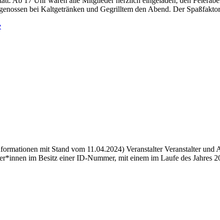
tt. Ab 17 Uhr waren alle Mitglieder herzlich eingeladen, den Feierabe
genossen bei Kaltgetränken und Gegrilltem den Abend. Der Spaßfaktor 
e
formationen mit Stand vom 11.04.2024) Veranstalter Veranstalter und A
ler*innen im Besitz einer ID-Nummer, mit einem im Laufe des Jahres 2