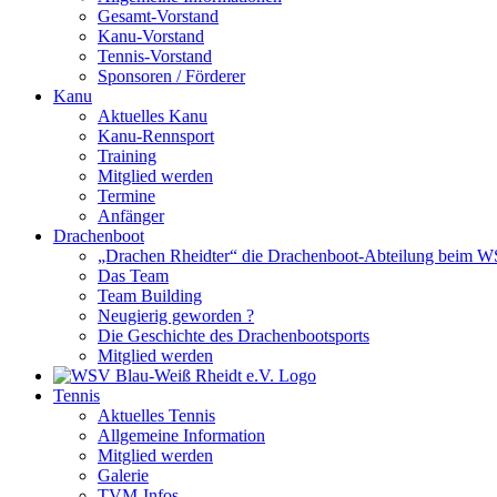
Gesamt-Vorstand
Kanu-Vorstand
Tennis-Vorstand
Sponsoren / Förderer
Kanu
Aktuelles Kanu
Kanu-Rennsport
Training
Mitglied werden
Termine
Anfänger
Drachenboot
„Drachen Rheidter“ die Drachenboot-Abteilung beim 
Das Team
Team Building
Neugierig geworden ?
Die Geschichte des Drachenbootsports
Mitglied werden
Tennis
Aktuelles Tennis
Allgemeine Information
Mitglied werden
Galerie
TVM-Infos