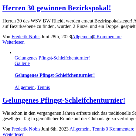
Herren 30 gewinnen Bezirkspokal!
Herren 30 des WSV BW Rheidt werden erneut Bezirkspokalsieger! Am 
auf Bezirksebene zu finden, wurden 2 Einzel und ein Doppel gespielt
Von
Frederik Nobis
|
Juni 28th, 2023
|
Allgemein
|
0 Kommentare
Weiterlesen
Gelungenes Pfingst-Schleifchenturnier!
Gallerie
Gelungenes Pfingst-Schleifchenturnier!
Allgemein
,
Tennis
Gelungenes Pfingst-Schleifchenturnier!
Wie schon in den vergangenen Jahren erfreute sich das traditionelle
geselligen Tag in gemütlicher Runde auf der Clubanlage zu verbringen.
Von
Frederik Nobis
|
Juni 6th, 2023
|
Allgemein
,
Tennis
|
0 Kommentare
Weiterlesen