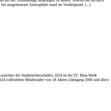
nd auf der Tennisanlage ausklingen zu lassen. Sowohl auf als auch
bei ausgelassener Atmosphäre stand im Vordergrund. [...]
usrichter der Stadtmeisterschaften 2024 ist der TC Blau-Weiß
024 vollendeten Mindestalter von 18 Jahren (Jahrgang 2006 und älter)