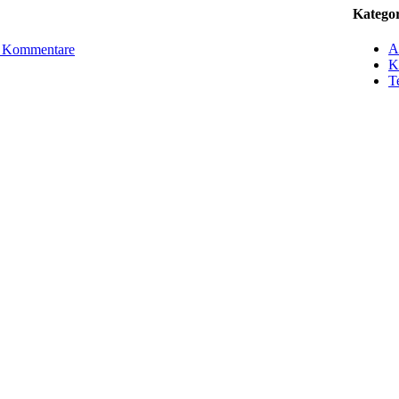
Katego
A
 Kommentare
K
T