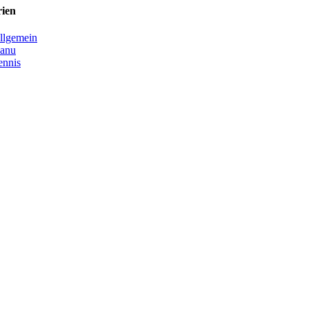
rien
llgemein
anu
ennis