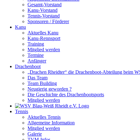
Gesamt-Vorstand
Kanu-Vorstand
Tennis-Vorstand
Sponsoren / Förderer
Kanu
Aktuelles Kanu
Kanu-Rennsport
Training
Mitglied werden
Termine
Anfänger
Drachenboot
„Drachen Rheidter“ die Drachenboot-Abteilung beim 
Das Team
Team Building
Neugierig geworden ?
Die Geschichte des Drachenbootsports
Mitglied werden
Tennis
Aktuelles Tennis
Allgemeine Information
Mitglied werden
Galerie
TVM-Infos