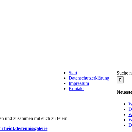
Start
Suche n
Datenschutzerklärung
Impressum
Kontakt
Neueste
W
D
W
fen und zusammen mit euch zu feiern.
W
D
-rheidt.de/tennis/galerie